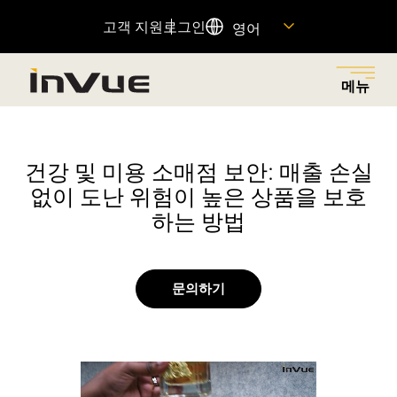
고객 지원
로그인
영어
메뉴
닫기
메뉴로 돌아가기
메뉴로 돌아가기
메뉴로 돌아가기
메뉴로 돌아가기
메뉴로 돌아가기
건강 및 미용 소매점 보안: 매출 손실
없이 도난 위험이 높은 상품을 보호
솔루션
산업
제품
회사
자원
하는 방법
소매 절도를 줄이고, 적절한 대상에게 권한을 부여하며,
다양한 산업 분야에 혁신적인 보안 및 상품 진열 솔루션
소매 절도 감소, 매출 증대 및 고객 경험 향상을 위해 설계
우리의 역사를 살펴보고, 우리를 움직이는 원동력과 이를
중요한 제품 정보에 대한 빠른 링크를 찾고 고객 지원팀
마찰 없는 고객 쇼핑 경험을 통해 매출을 증대시키는 비
을 제공하여 각 매장의 고유한 요구 사항을 충족시킵니
된 연결된 제품 포트폴리오.
가능하게 하는 사람들을 만나보세요. 그리고 여러분이 우
에 문의하세요.
즈니스 솔루션을 탐색하세요.
다.
리 팀에 합류할 수 있는 방법을 알아보세요.
문의하기
추천 제품
자원 센터
OnePOD
모두 보기
도움말 센터
OneKEY
자산 보호
회사 소개