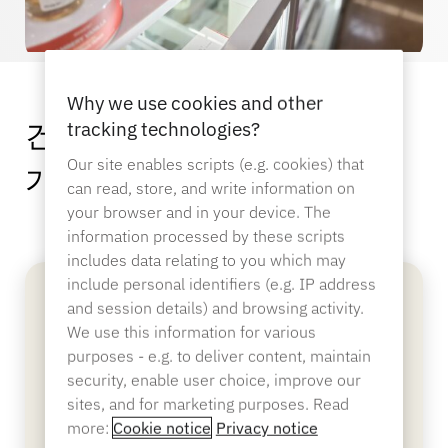
Why we use cookies and other
건강 및 뷰티 소매업을 위한
tracking technologies?
Our site enables scripts (e.g. cookies) that
가장 포괄적인 솔루션
can read, store, and write information on
your browser and in your device. The
information processed by these scripts
includes data relating to you which may
include personal identifiers (e.g. IP address
and session details) and browsing activity.
We use this information for various
purposes - e.g. to deliver content, maintain
security, enable user choice, improve our
sites, and for marketing purposes. Read
more:
Cookie notice
Privacy notice