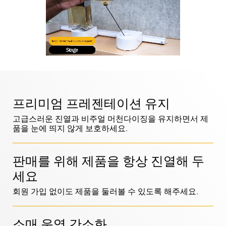
LIVE
MagStand
DIY 및 집 꾸미기
접근 제어
지속가능성
Zips
블로그
대형마트 & 식료품점
판매 시점
InVue에서의 커리어
프리미엄 프레젠테이션 유지
사용 설명서
상품 진열 보안
고급스러운 진열과 비주얼 머천다이징을 유지하면서 제
품을 눈에 띄지 않게 보호하세요.
이동통신사
연동 스토어
비즈니스 파트너
기술 사양
매달린 상품 보안
판매를 위해 제품을 항상 진열해 두
세요
건강 & 미용
기업 파트너십
회원 가입 없이도 제품을 둘러볼 수 있도록 해주세요.
사례 연구
스마트 도어락
소매 운영 간소화