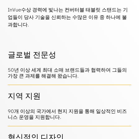
LIVE
InVue수상 경력에 빛나는 컨버터블 태블릿 스탠드는 기
업들이 당사 기술을 신뢰하는 수많은 이유 중 하나에 불
MagStand
과합니다.
DIY 및 집 꾸미기
접근 제어
지속가능성
Zips
블로그
글로벌 전문성
대형마트 & 식료품점
판매 시점
InVue에서의 커리어
사용 설명서
상품 진열 보안
50년 이상 세계 최대 소매 브랜드들과 협력하여 그들의
가장 큰 과제를 해결해 왔습니다.
이동통신사
연동 스토어
비즈니스 파트너
기술 사양
지역 지원
매달린 상품 보안
90개 이상의 국가에서 현지 지원을 통해 일상적인 비즈
건강 & 미용
기업 파트너십
니스 운영을 지원합니다.
사례 연구
스마트 도어락
혁신적인 디자인