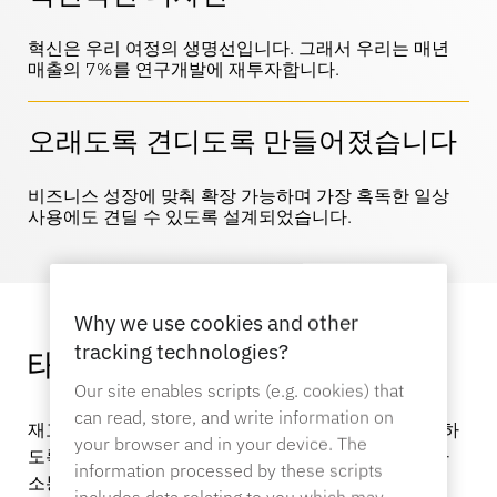
스포츠 용품
문의하기
카탈로그
혁신은 우리 여정의 생명선입니다. 그래서 우리는 매년
센서 태그 및 분리 장치
매출의 7%를 연구개발에 재투자합니다.
전문 소매점
오래도록 견디도록 만들어졌습니다
뉴스
판매 시점
비즈니스 성장에 맞춰 확장 가능하며 가장 혹독한 일상
스포츠 & 엔터테인먼트
사용에도 견딜 수 있도록 설계되었습니다.
태블릿 스탠드
호텔 및 레스토랑
Why we use cookies and other
tracking technologies?
태블릿 스탠드 발견하기
Our site enables scripts (e.g. cookies) that
can read, store, and write information on
픽스처 제작사
재고 확인부터 결제까지 – 비즈니스 요구에 맞춰 진화하
your browser and in your device. The
도록 설계된 태블릿 스탠드로 고객이 있는 곳 어디서나
information processed by these scripts
소통하세요.