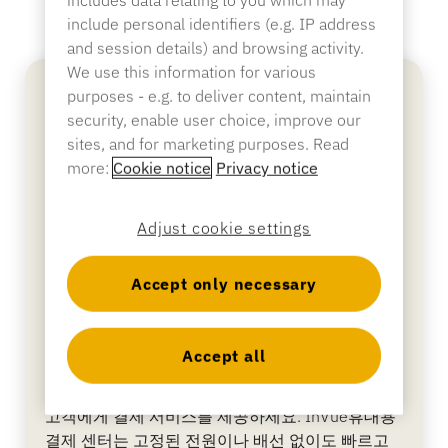
includes data relating to you which may
include personal identifiers (e.g. IP address
은행업
and session details) and browsing activity.
We use this information for various
purposes - e.g. to deliver content, maintain
security, enable user choice, improve our
교육
sites, and for marketing purposes. Read
more:
Cookie notice
Privacy notice
Adjust cookie settings
Accept only necessary
Accept all
휴대용 결제 센터
고객에게 결제 서비스를 제공하세요. InVue휴대용
결제 센터는 고정된 전원이나 배선 없이도 빠르고