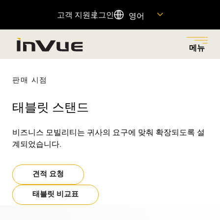
고객 지원
로그인
영어
메뉴
닫기
메뉴로 돌아가기
메뉴로 돌아가기
메뉴로 돌아가기
메뉴로 돌아가기
메뉴로 돌아가기
판매 시점
태블릿 스탠드
솔루션
산업
제품
회사
자원
비즈니스 모빌리티는 귀사의 요구에 맞춰 확장되도록 설
소매 절도를 줄이고, 적절한 대상에게 권한을 부여하며,
다양한 산업 분야에 혁신적인 보안 및 상품 진열 솔루션
소매 절도 감소, 매출 증대 및 고객 경험 향상을 위해 설계
우리의 역사를 살펴보고, 우리를 움직이는 원동력과 이를
중요한 제품 정보에 대한 빠른 링크를 찾고 고객 지원팀
계되었습니다.
마찰 없는 고객 쇼핑 경험을 통해 매출을 증대시키는 비
을 제공하여 각 매장의 고유한 요구 사항을 충족시킵니
된 연결된 제품 포트폴리오.
가능하게 하는 사람들을 만나보세요. 그리고 여러분이 우
에 문의하세요.
즈니스 솔루션을 탐색하세요.
다.
리 팀에 합류할 수 있는 방법을 알아보세요.
추천 제품
견적 요청
자원 센터
OnePOD
모두 보기
태블릿 비교표
도움말 센터
OneKEY
자산 보호
회사 소개