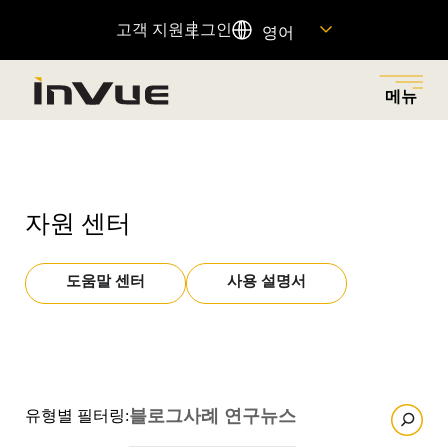
고객 지원
로그인
영어
메뉴
닫기
메뉴로 돌아가기
메뉴로 돌아가기
메뉴로 돌아가기
메뉴로 돌아가기
메뉴로 돌아가기
자원 센터
솔루션
산업
제품
회사
자원
소매 절도를 줄이고, 적절한 대상에게 권한을 부여하며,
다양한 산업 분야에 혁신적인 보안 및 상품 진열 솔루션
소매 절도 감소, 매출 증대 및 고객 경험 향상을 위해 설계
우리의 역사를 살펴보고, 우리를 움직이는 원동력과 이를
중요한 제품 정보에 대한 빠른 링크를 찾고 고객 지원팀
도움말 센터
사용 설명서
마찰 없는 고객 쇼핑 경험을 통해 매출을 증대시키는 비
을 제공하여 각 매장의 고유한 요구 사항을 충족시킵니
된 연결된 제품 포트폴리오.
가능하게 하는 사람들을 만나보세요. 그리고 여러분이 우
에 문의하세요.
즈니스 솔루션을 탐색하세요.
다.
리 팀에 합류할 수 있는 방법을 알아보세요.
추천 제품
자원 센터
OnePOD
모두 보기
블로그
사례 연구
뉴스
유형별 필터링:
도움말 센터
OneKEY
자산 보호
회사 소개