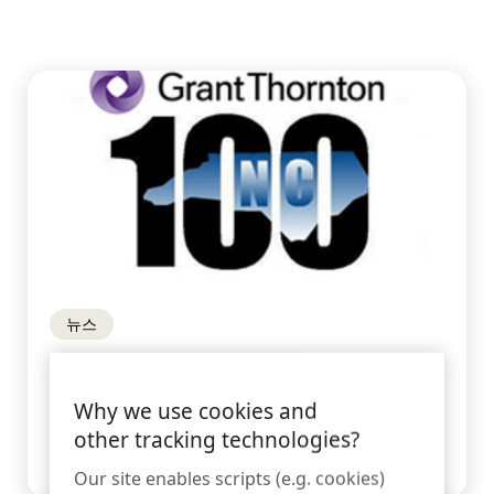
LIVE
MagStand
DIY 및 집 꾸미기
접근 제어
지속가능성
Zips
블로그
대형마트 & 식료품점
판매 시점
InVue에서의 커리어
사용 설명서
상품 진열 보안
이동통신사
연동 스토어
비즈니스 파트너
뉴스
기술 사양
매달린 상품 보안
InVue (InVue ), 2017 그랜트 손튼
노스캐롤라이나 100® InVue .
건강 & 미용
Why we use cookies and
기업 파트너십
other tracking technologies?
사례 연구
스마트 도어락
더 보기
Our site enables scripts (e.g. cookies)