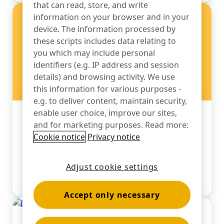
스포츠 용품
that can read, store, and write
문의하기
information on your browser and in your
카탈로그
센서 태그 및 분리 장치
device. The information processed by
these scripts includes data relating to
전문 소매점
you which may include personal
identifiers (e.g. IP address and session
뉴스
판매 시점
details) and browsing activity. We use
this information for various purposes -
스포츠 & 엔터테인먼트
e.g. to deliver content, maintain security,
enable user choice, improve our sites,
뉴스
태블릿 스탠드
and for marketing purposes. Read more:
InVue , 2017년 최고의 직장
Cookie notice
Privacy notice
호텔 및 레스토랑
InVue
Adjust cookie settings
더 보기
픽스처 제작사
Accept only necessary