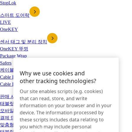
StopLok
스마트 도어락
LIVE
OneKEY
센서 태그 및 분리 장치
OneKEY 뚜껑
Package Wrap
Safers
케이블 자물쇠
Why we use cookies and
Cable Lock Anchor
other tracking technologies?
Cable Lock Bracket for Headphones
Our site enables scripts (e.g. cookies)
판매 시점
that can read, store, and write
태블릿 스탠드
information on your browser and in your
모바일 POS 케이스 및 충전 솔루션
device. The information processed by
결제 단말기 도킹 스테이션 및 충전기
these scripts includes data relating to
맞춤형 판매 시점 시스템
you which may include personal
태블릿 스탠드