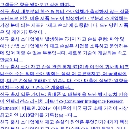
고객들은 향을 맡아보고 싶어 하며,...
신규 출시
대부분의 헬스 & 뷰티 소매업체가 측정하지 않는 상품
도난으로 인한 비용
제품 도난이 발생하면 대부분의 소매업체는
가장 눈에 띄는 지표인 ‘재고 손실’에 집중합니다. 도난당한 제품
은 몇 개인가? 무엇이...
신규 출시
소매업에서 발생하는 7가지 재고 손실 유형: 파악 및
예방 방법
소매업에서의 재고 손실은 사업을 소유하고 운영하는
데 있어 피할 수 없는 부분입니다. 새로운 기술이 개발되는 속도
만큼이나...
신규 출시
소매 재고 손실 관련 통계 6가지와 이것이 귀사의 비즈
니스에 주는 의미
소매 범죄는 점점 더 교묘해지고, 더 공격적이
며, 더 큰 손실을 초래하고 있습니다. 소매 매출에 상당한 영향을
미치는 소매 재고 손실은 계속해서...
신규 출시
입문 가이드: 휴대폰 및 태블릿용 도난 방지 장치
컨슈
머 인텔리전스 리서치 파트너스(Consumer Intelligence Research
Partners)에 따르면, 2024년 아이폰의 미국 평균 소매 가격이 사상
최고치인 1,018달러를 기록했습니다....
신규 출시
소매업에서 재고 손실의 원인은 무엇인가? 4가지 핵심
요인 분석
소매업의 재고 손실은 단순한 손실 방지 문제가 아닙