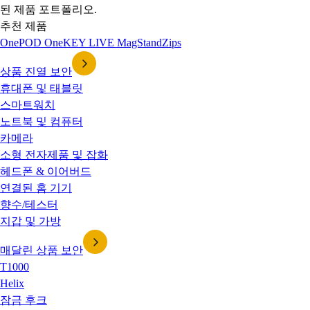
된 제품 포트폴리오.
추천 제품
OnePOD
OneKEY
LIVE
MagStand
Zips
상품 진열 보안
휴대폰 및 태블릿
스마트워치
노트북 및 컴퓨터
카메라
소형 전자제품 및 잡화
헤드폰 & 이어버드
연결된 홈 기기
향수/테스터
지갑 및 가방
매달린 상품 보안
T1000
Helix
잠금 후크