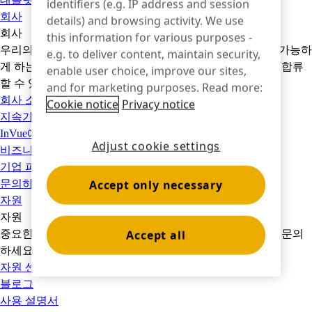
identifiers (e.g. IP address and session
회사
details) and browsing activity. We use
회사
this information for various purposes -
우리의 역사를 살펴보고, 우리를 움직이는 원동력과 이를 가능하
e.g. to deliver content, maintain security,
게 하는 사람들을 만나보세요. 그리고 여러분이 우리 팀에 합류
enable user choice, improve our sites,
할 수 있는 방법을 알아보세요.
and for marketing purposes. Read more:
회사 소개
Cookie notice
Privacy notice
지속가능성
InVue에서의 커리어
Adjust cookie settings
비즈니스 파트너
기업 파트너십
Accept only necessary
문의하기
자원
자원
Accept all
중요한 제품 정보에 대한 빠른 링크를 찾고 고객 지원팀에 문의
하세요.
자원 센터
도움말 센터
블로그
사용 설명서