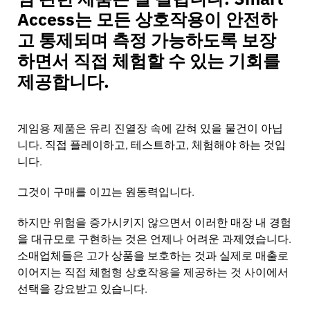
스포츠 용품
문의하기
Access는 모든 상호작용이 안전하
카탈로그
센서 태그 및 분리 장치
고 통제되며 측정 가능하도록 보장
하면서 직접 체험할 수 있는 기회를
전문 소매점
제공합니다.
뉴스
판매 시점
게임용 제품은 유리 진열장 속에 갇혀 있을 물건이 아닙
스포츠 & 엔터테인먼트
니다. 직접 플레이하고, 테스트하고, 체험해야 하는 것입
니다.
태블릿 스탠드
그것이 구매를 이끄는 원동력입니다.
호텔 및 레스토랑
하지만 위험을 증가시키지 않으면서 이러한 매장 내 경험
을 대규모로 구현하는 것은 언제나 어려운 과제였습니다.
소매업체들은 고가 상품을 보호하는 것과 실제로 매출로
픽스처 제작사
이어지는 직접 체험형 상호작용을 제공하는 것 사이에서
선택을 강요받고 있습니다.