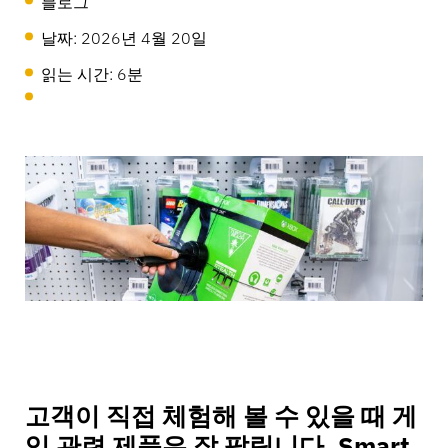
블로그
LIVE
날짜:
2026년 4월 20일
MagStand
읽는 시간: 6분
DIY 및 집 꾸미기
접근 제어
지속가능성
Zips
블로그
대형마트 & 식료품점
판매 시점
InVue에서의 커리어
사용 설명서
상품 진열 보안
이동통신사
연동 스토어
비즈니스 파트너
기술 사양
매달린 상품 보안
건강 & 미용
기업 파트너십
사례 연구
스마트 도어락
고객이 직접 체험해 볼 수 있을 때 게
임 관련 제품은 잘 팔립니다. Smart