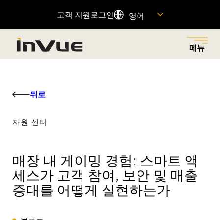
고객 지원
로그인
영어
메뉴
닫기
메뉴로 돌아가기
메뉴로 돌아가기
메뉴로 돌아가기
메뉴로 돌아가기
메뉴로 돌아가기
뒤로
솔루션
산업
제품
회사
자원
자원 센터
소매 절도를 줄이고, 적절한 대상에게 권한을 부여하며,
다양한 산업 분야에 혁신적인 보안 및 상품 진열 솔루션
소매 절도 감소, 매출 증대 및 고객 경험 향상을 위해 설계
우리의 역사를 살펴보고, 우리를 움직이는 원동력과 이를
중요한 제품 정보에 대한 빠른 링크를 찾고 고객 지원팀
마찰 없는 고객 쇼핑 경험을 통해 매출을 증대시키는 비
을 제공하여 각 매장의 고유한 요구 사항을 충족시킵니
된 연결된 제품 포트폴리오.
가능하게 하는 사람들을 만나보세요. 그리고 여러분이 우
에 문의하세요.
매장 내 게이밍 경험: 스마트 액
즈니스 솔루션을 탐색하세요.
다.
리 팀에 합류할 수 있는 방법을 알아보세요.
세스가 고객 참여, 보안 및 매출
추천 제품
자원 센터
증대를 어떻게 실현하는가
OnePOD
모두 보기
도움말 센터
OneKEY
자산 보호
회사 소개