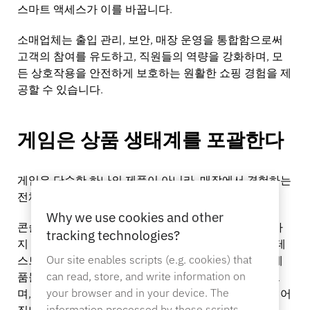
스마트 액세스가 이를 바꿉니다.
은행업
소매업체는 출입 관리, 보안, 매장 운영을 통합함으로써
고객의 참여를 유도하고, 직원들의 역량을 강화하며, 모
든 상호작용을 안전하게 보호하는 원활한 쇼핑 경험을 제
교육
공할 수 있습니다.
게임은 상품 생태계를 포괄한다
게임은 단순한 하나의 제품이 아니라, 매장에서 경험하는
전체적인 경험 그 자체입니다.
Why we use cookies and other
콘솔과 컨트롤러부터 VR, 오디오, 액세서리에 이르기까
tracking technologies?
지 게임 생태계의 모든 요소는 고객이 직접 탐색하고, 테
Our site enables scripts (e.g. cookies) that
스트하고, 체험할 수 있도록 설계되었습니다. 이러한 제
can read, store, and write information on
품들은 진열장 속에 갇혀 있는 것만으로는 팔리지 않으
your browser and in your device. The
며, 고객이 직접 체험해 볼 수 있을 때 비로소 판매로 이어
information processed by these scripts
집니다.