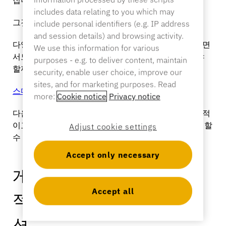
includes data relating to you which may
그것이 바로 과제입니다.
include personal identifiers (e.g. IP address
and session details) and browsing activity.
다양한 고부가가치 제품에 걸쳐 체험형 경험을 제공하면
We use this information for various
서도, 동시에 제품을 안전하게 보호하려면 어떻게 해야
purposes - e.g. to deliver content, maintain
할까요?
security, enable user choice, improve our
sites, and for marketing purposes. Read
스마트 액세스가
이를 가능하게 합니다.
more:
Cookie notice
Privacy notice
다음은 게임 관련 상품을 안전하게 보관하면서도 개방적
이고 상호작용이 가능하며 판매 준비가 된 상태로 유지할
Adjust cookie settings
수 있도록 고안된 솔루션입니다.
Accept only necessary
게임 경험을 보호하고 효과
Accept all
적으로 선보이기 위한 솔루
션