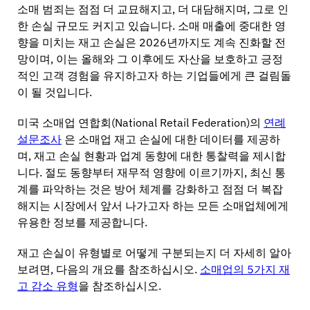
스포츠 용품
소매 범죄는 점점 더 교묘해지고, 더 대담해지며, 그로 인
문의하기
한 손실 규모도 커지고 있습니다. 소매 매출에 중대한 영
카탈로그
센서 태그 및 분리 장치
향을 미치는 재고 손실은 2026년까지도 계속 진화할 전
망이며, 이는 올해와 그 이후에도 자산을 보호하고 긍정
전문 소매점
적인 고객 경험을 유지하고자 하는 기업들에게 큰 걸림돌
이 될 것입니다.
뉴스
판매 시점
미국 소매업 연합회(National Retail Federation)의
연례
스포츠 & 엔터테인먼트
설문조사
은 소매업 재고 손실에 대한 데이터를 제공하
며, 재고 손실 현황과 업계 동향에 대한 통찰력을 제시합
태블릿 스탠드
니다. 절도 동향부터 재무적 영향에 이르기까지, 최신 통
계를 파악하는 것은 방어 체계를 강화하고 점점 더 복잡
호텔 및 레스토랑
해지는 시장에서 앞서 나가고자 하는 모든 소매업체에게
유용한 정보를 제공합니다.
재고 손실이 유형별로 어떻게 구분되는지 더 자세히 알아
픽스처 제작사
보려면, 다음의 개요를 참조하십시오.
소매업의 5가지 재
고 감소 유형
을 참조하십시오.