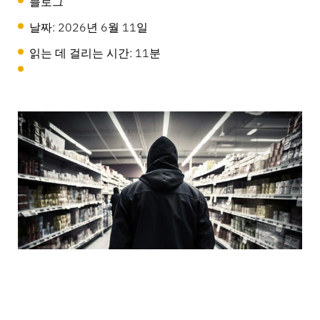
블로그
LIVE
날짜:
2026년 6월 11일
MagStand
읽는 데 걸리는 시간: 11분
DIY 및 집 꾸미기
접근 제어
지속가능성
Zips
블로그
대형마트 & 식료품점
판매 시점
InVue에서의 커리어
사용 설명서
상품 진열 보안
이동통신사
연동 스토어
비즈니스 파트너
기술 사양
매달린 상품 보안
건강 & 미용
기업 파트너십
사례 연구
스마트 도어락