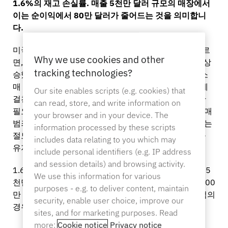
1.6%의 재고 손실률. 매출 5천만 달러 규모의 매장에서
이는 순이익에서 80만 달러가 줄어드는 것을 의미합니
다.
미국소매협회(NRF)의 ‘전국 소매 보안 설문조사’에 따르
Why we use cookies and other
면, 2022년 소매업 재고 손실률은 1.4%에서 1.6%로 상
tracking technologies?
승했다. 평균 재고 손실률의 이러한 증가는 조직적인 소
매 절도를 정의하고 측정하기 어려운 점 등 업계 전반에
Our site enables scripts (e.g. cookies) that
걸친 과제를 반영하며, 혁신적인 보안 솔루션의 시급한
can read, store, and write information on
필요성을 부각시키고 있다. 소매업체들은 조직적인 소매
your browser and in your device. The
범죄부터 정교한 직원 절도 수법에 이르기까지 진화하는
information processed by these scripts
절도 수법에 직면해 있으며, 자산을 보호하고 수익성을
includes data relating to you which may
유지하기 위해 포괄적인 전략이 필요하다.
include personal identifiers (e.g. IP address
and session details) and browsing activity.
1.6%를 실제 운영 상황으로 환산해 보자면, 연간 매출 5
We use this information for various
천만 달러를 올리는 매장은 순이익을 내기 전에 거의 100
purposes - e.g. to deliver content, maintain
만 달러(80만 달러)의 손실을 보게 됩니다. 지역 체인점의
security, enable user choice, improve our
경우, 이 수치는 모든 지점에 걸쳐 누적됩니다.
sites, and for marketing purposes. Read
more:
Cookie notice
Privacy notice