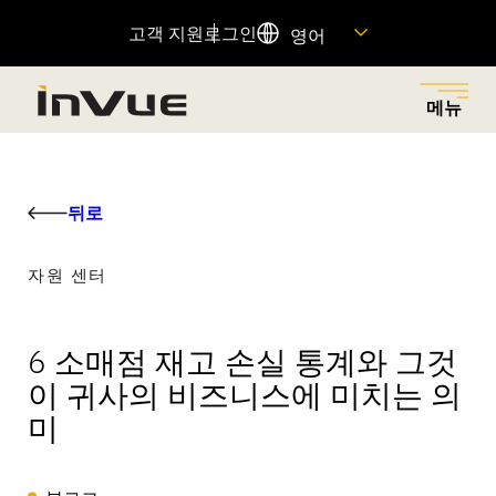
고객 지원
로그인
영어
메뉴
닫기
메뉴로 돌아가기
메뉴로 돌아가기
메뉴로 돌아가기
메뉴로 돌아가기
메뉴로 돌아가기
뒤로
솔루션
산업
제품
회사
자원
자원 센터
소매 절도를 줄이고, 적절한 대상에게 권한을 부여하며,
다양한 산업 분야에 혁신적인 보안 및 상품 진열 솔루션
소매 절도 감소, 매출 증대 및 고객 경험 향상을 위해 설계
우리의 역사를 살펴보고, 우리를 움직이는 원동력과 이를
중요한 제품 정보에 대한 빠른 링크를 찾고 고객 지원팀
마찰 없는 고객 쇼핑 경험을 통해 매출을 증대시키는 비
을 제공하여 각 매장의 고유한 요구 사항을 충족시킵니
된 연결된 제품 포트폴리오.
가능하게 하는 사람들을 만나보세요. 그리고 여러분이 우
에 문의하세요.
6 소매점 재고 손실 통계와 그것
즈니스 솔루션을 탐색하세요.
다.
리 팀에 합류할 수 있는 방법을 알아보세요.
이 귀사의 비즈니스에 미치는 의
추천 제품
자원 센터
미
OnePOD
모두 보기
도움말 센터
OneKEY
자산 보호
회사 소개