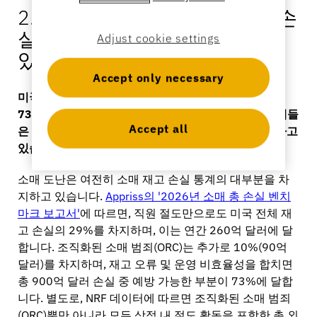
2. 도난은 여전히 소매점 재고 손
실의 주요 원인(66%)으로 남아
Adjust cookie settings
있다
Accept only necessary
미국에서 발생하는 900억 달러 규모의 재고 손실 중
73%는 예방이 가능합니다. 하지만 대부분의 소매업체들
Accept all
은 여전히 이를 사업 운영의 불가피한 비용으로 간주하고
있습니다.
소매 도난은 여전히 소매 재고 손실 통계의 대부분을 차
지하고 있습니다.
Appriss의 '2026년 소매 총 손실 벤치
마크 보고서'
에 따르면, 직원 절도만으로도 미국 전체 재
고 손실의 29%를 차지하며, 이는 연간 260억 달러에 달
합니다. 조직화된 소매 범죄(ORC)는 추가로 10%(90억
달러)를 차지하며, 재고 오류 및 운영 비효율성을 합치면
총 900억 달러 손실 중 예방 가능한 부분이 73%에 달합
니다. 별도로, NRF 데이터에 따르면 조직화된 소매 범죄
(ORC)뿐만 아니라 모든 상점 내 절도 활동을 포함한 총 외